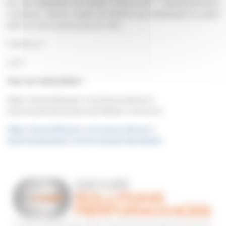
est une adaptation du roman "C'est la vie !". Questionnement,
croyances, valeurs, autant de thèmes qui embarquent le public
dans un vrai et joyeux pas de côté,
Courrez-y !
La R.
Pour vos réservations :
https://www.helloasso.com/associations/c-
lavie/evenements/piece-de-theatre-c-est-la-vie
https://www.helloasso.com/associations/c-
lavie/evenements/c-est-la-vie-piece-de-theatre