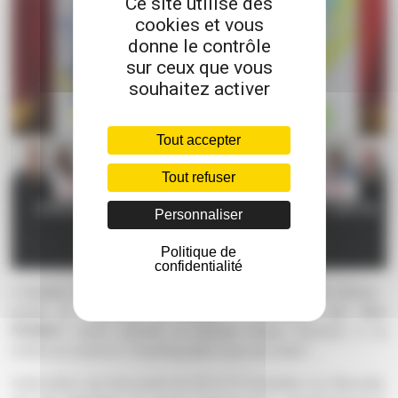
Ce site utilise des
cookies et vous
donne le contrôle
sur ceux que vous
souhaitez activer
Tout accepter
Tout refuser
Personnaliser
Politique de
confidentialité
L'initiative du
Cabinet Renaissance
se devait d'être relevée :
porter le coaching au théatre ! Emmenée par
Eric
PERRET,
coach émérite, la joyeuse troupe d'acteurs a su
mettre en scène le "Coaching dans tous ses états"....
Cette pièce, qui sera jouée les 20 et 27 novembre sur Marseille,