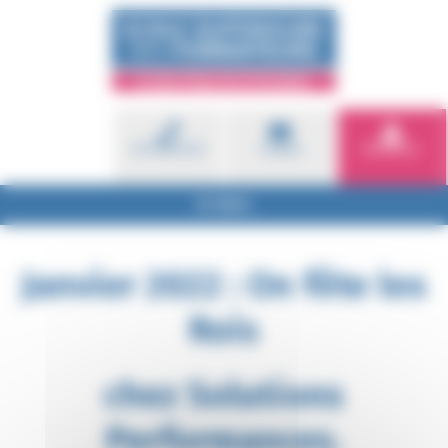
Panneau de gestion des cookies
01 81 80 53 53
Contact
Brochures
MENU
Janvier 2022 : On fête les
Rois
chez Solutions
Performances.